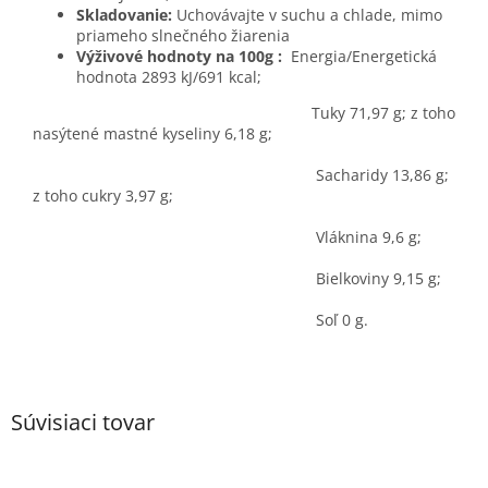
Skladovanie:
Uchovávajte v suchu a chlade, mimo
priameho slnečného žiarenia
Výživové hodnoty na 100g :
Energia/Energetická
hodnota 2893 kJ/691 kcal;
Tuky 71,97 g; z toho
nasýtené mastné kyseliny 6,18 g;
Sacharidy 13,86 g;
z toho cukry 3,97 g;
Vláknina 9,6 g;
Bielkoviny 9,15 g;
Soľ 0 g.
Súvisiaci tovar