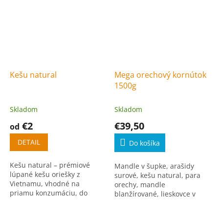
Kešu natural
Mega orechový kornútok
1500g
Skladom
Skladom
€2
€39,50
od
DETAIL
Do košíka
Kešu natural – prémiové
Mandle v šupke, arašidy
lúpané kešu oriešky z
surové, kešu natural, para
Vietnamu, vhodné na
orechy, mandle
priamu konzumáciu, do
blanžírované, lieskovce v
šalátov, smoothies alebo na
šupke, pekanové orechy,
varenie. Bohaté na
makadamové orechy,