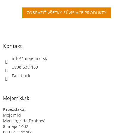
bielkoviny a zdravé tuky.
pistácie natural
ZOBRAZIŤ VŠETKY SÚVISIACE PRODUKTY
Zápätie
Kontakt
info
@
mojemixi.sk
0908 639 469
Facebook
Mojemixi.sk
Prevádzka:
Mojemixi
Mgr. Ingrida Drabová
8. mája 1402
089 01 Svidník