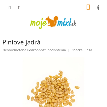
Prejsť na obsah
NÁKUP
Píniové jadrá
Priemerné hodnotenie produktu je 0,0 z 5 hviezdičiek.
Neohodnotené
Podrobnosti hodnotenia
Značka:
Ensa