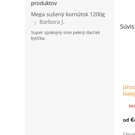
produktov
Mega sušený kornútok 1200g
Barbora J.
|
Hodnotenie produktu je 5 z 5 hviezdičiek.
Súvis
Super spokojný sme pekný darček
kytička.
Jahod
biele
Mo
€
od
Chrum