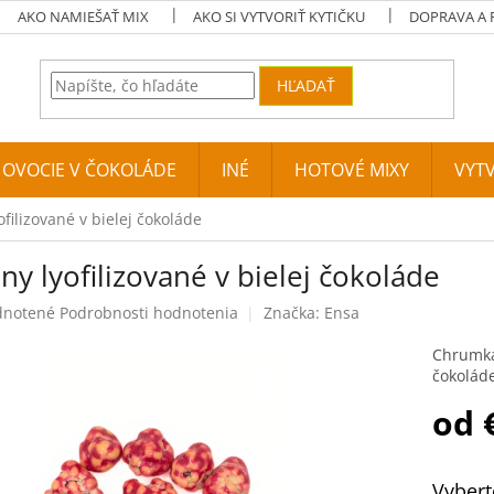
AKO NAMIEŠAŤ MIX
AKO SI VYTVORIŤ KYTIČKU
DOPRAVA A 
HĽADAŤ
A OVOCIE V ČOKOLÁDE
INÉ
HOTOVÉ MIXY
VYTV
ofilizované v bielej čokoláde
ny lyofilizované v bielej čokoláde
né hodnotenie produktu je 0,0 z 5 hviezdičiek.
notené
Podrobnosti hodnotenia
Značka:
Ensa
Chrumkav
čokoláde
od
Jednotko
Vybert