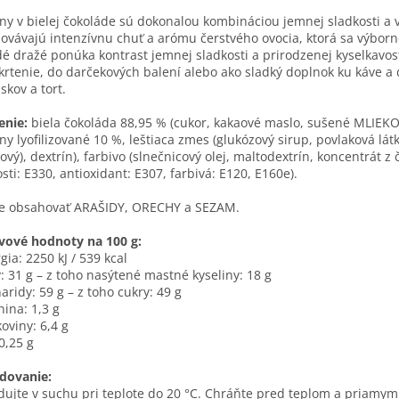
ny v bielej čokoláde sú dokonalou kombináciou jemnej sladkosti a vý
ovávajú intenzívnu chuť a arómu čerstvého ovocia, ktorá sa výborn
é dražé ponúka kontrast jemnej sladkosti a prirodzenej kyselkavost
rtenie, do darčekových balení alebo ako sladký doplnok ku káve a 
skov a tort.
enie:
biela čokoláda 88,95 % (cukor, kakaové maslo, sušené MLIEKO, e
ny lyofilizované 10 %, leštiaca zmes (glukózový sirup, povlaková látk
ový), dextrín), farbivo (slnečnicový olej, maltodextrín, koncentrát z
osti: E330, antioxidant: E307, farbivá: E120, E160e).
e obsahovať ARAŠIDY, ORECHY a SEZAM.
vové hodnoty na 100 g:
gia: 2250 kJ / 539 kcal
: 31 g – z toho nasýtené mastné kyseliny: 18 g
aridy: 59 g – z toho cukry: 49 g
nina: 1,3 g
koviny: 6,4 g
 0,25 g
dovanie:
dujte v suchu pri teplote do 20 °C. Chráňte pred teplom a priamy