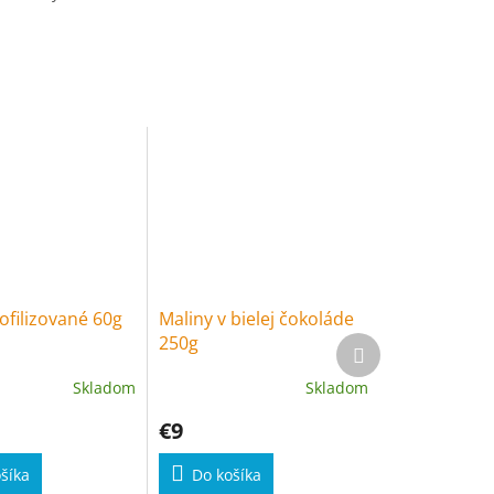
ofilizované 60g
Maliny v bielej čokoláde
250g
Ďalší produkt
Skladom
Skladom
€9
šíka
Do košíka