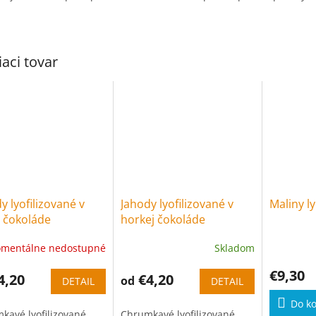
iaci tovar
y lyofilizované v
Jahody lyofilizované v
Maliny ly
j čokoláde
horkej čokoláde
mentálne nedostupné
Skladom
€9,30
4,20
€4,20
od
DETAIL
DETAIL
Do ko
kavé lyofilizované
Chrumkavé lyofilizované