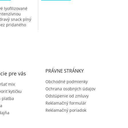
 lyofilizované
intenzívnou
dravý snack plný
bez pridaného
PRÁVNE STRÁNKY
cie pre vás
Obchodné podmienky
šať mix
Ochrana osobných údajov
voriť kytičku
Odstúpenie od zmluvy
 platba
Reklamačný formulár
ia
Reklamačný poriadok
dajňa