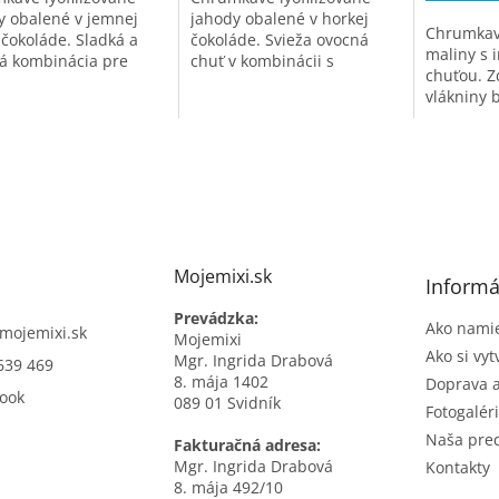
y obalené v jemnej
jahody obalené v horkej
Chrumkavé
 čokoláde. Sladká a
čokoláde. Svieža ovocná
maliny s 
á kombinácia pre
chuť v kombinácii s
chuťou. Z
níkov jemných chutí.
intenzívnym kakaom.
vlákniny 
cukru.
Mojemixi.sk
Informá
Prevádzka:
Ako namie
mojemixi.sk
Mojemixi
Ako si vyt
Mgr. Ingrida Drabová
639 469
8. mája 1402
Doprava a
ook
089 01 Svidník
Fotogalér
Naša pre
Fakturačná adresa:
Mgr. Ingrida Drabová
Kontakty
8. mája 492/10