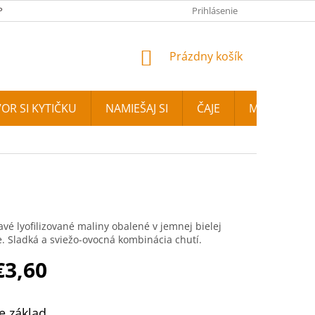
PLATBA
FOTOGALÉRIA
NAŠA PREDAJŇA
Prihlásenie
KONTAKTY
NÁKUPNÝ KOŠÍK
Prázdny košík
OR SI KYTIČKU
NAMIEŠAJ SI
ČAJE
MIXIT
E
é lyofilizované maliny obalené v jemnej bielej
. Sladká a sviežo-ovocná kombinácia chutí.
€3,60
vá cena:
e základ