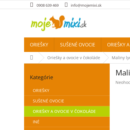
Prejsť na obsah
0908 639 469
info@mojemixi.sk
ORIEŠKY
SUŠENÉ OVOCIE
ORIEŠKY 
Domov
Oriešky a ovocie v čokoláde
Maliny ly
Bočný panel
Mali
Preskočiť kategórie
Kategórie
Priemer
Neohod
ORIEŠKY
SUŠENÉ OVOCIE
ORIEŠKY A OVOCIE V ČOKOLÁDE
INÉ