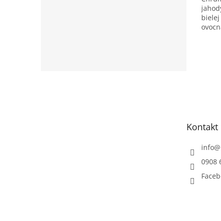
jahod
bielej
ovocn
milov
Zápätie
Kontakt
info
@
0908 
Faceb