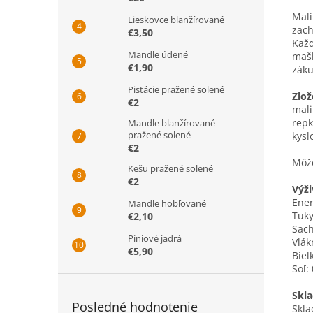
Mali
Lieskovce blanžírované
zach
€3,50
Každ
Mandle údené
mašk
€1,90
záku
Pistácie pražené solené
Zlož
€2
mali
repk
Mandle blanžírované
pražené solené
kysl
€2
Môž
Kešu pražené solené
€2
Výži
Ener
Mandle hobľované
Tuky
€2,10
Sach
Píniové jadrá
Vlák
€5,90
Biel
Soľ:
Skla
Posledné hodnotenie
Skla