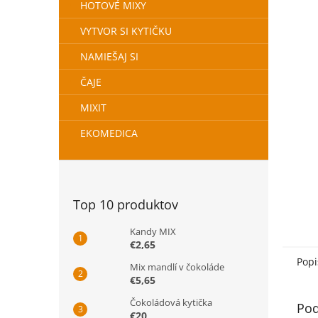
HOTOVÉ MIXY
VYTVOR SI KYTIČKU
NAMIEŠAJ SI
ČAJE
MIXIT
EKOMEDICA
Top 10 produktov
Kandy MIX
€2,65
Popi
Mix mandlí v čokoláde
€5,65
Čokoládová kytička
Pod
€20