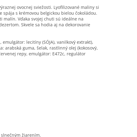
raznej ovocnej sviežosti. Lyofilizované maliny si
e spája s krémovou belgickou bielou čokoládou.
i malín. Vďaka svojej chuti sú ideálne na
dezertom. Skvele sa hodia aj na dekorovanie
mulgátor: lecitíny (SÓJA), vanilkový extrakt),
a: arabská guma, šelak, rastlinný olej (kokosový,
 červenej repy, emulgátor: E472c, regulátor
m slnečným žiarením.