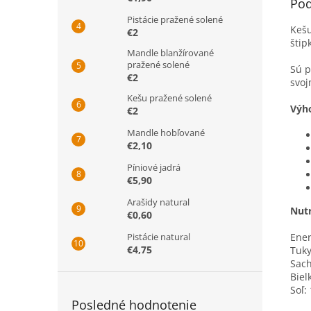
Pod
Pistácie pražené solené
Kešu
€2
štip
Mandle blanžírované
pražené solené
Sú p
€2
svoj
Kešu pražené solené
Výh
€2
Mandle hobľované
€2,10
Píniové jadrá
€5,90
Arašidy natural
Nutr
€0,60
Pistácie natural
Ener
€4,75
Tuky
Sach
Biel
Soľ: 
Posledné hodnotenie