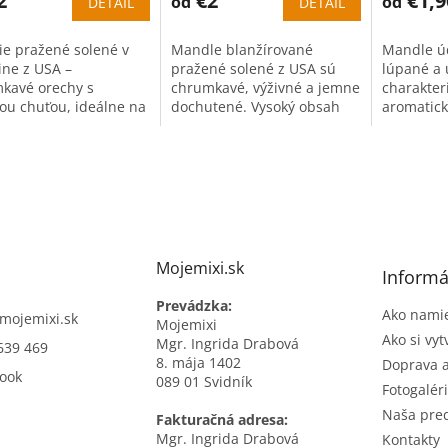
2
€2
€1,9
od
od
DETAIL
DETAIL
cie pražené solené v
Mandle blanžírované
Mandle ú
ine z USA –
pražené solené z USA sú
lúpané a
kavé orechy s
chrumkavé, výživné a jemne
charakter
ou chuťou, ideálne na
dochutené. Vysoký obsah
aromatick
u konzumáciu po
bielkovín a zdravých tukov z
ideálne n
aní.
nich robí ideálny snack.
konzumác
Mojemixi.sk
Informá
Prevádzka:
Ako namie
mojemixi.sk
Mojemixi
Ako si vyt
Mgr. Ingrida Drabová
639 469
8. mája 1402
Doprava a
ook
089 01 Svidník
Fotogalér
Naša pre
Fakturačná adresa:
Mgr. Ingrida Drabová
Kontakty