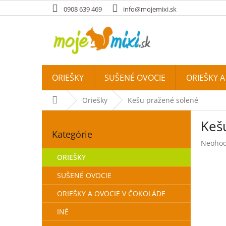
Prejsť na obsah
0908 639 469
info@mojemixi.sk
ORIEŠKY
SUŠENÉ OVOCIE
ORIEŠKY 
Domov
Oriešky
Kešu pražené solené
Bočný panel
Keš
Preskočiť kategórie
Kategórie
Priemer
Neohod
ORIEŠKY
SUŠENÉ OVOCIE
ORIEŠKY A OVOCIE V ČOKOLÁDE
INÉ