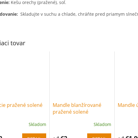
enie:
Kešu orechy (pražené), soľ.
adovanie:
Skladujte v suchu a chlade, chráňte pred priamym slne
iaci tovar
cie pražené solené
Mandle blanžírované
Mandle 
pražené solené
Skladom
Skladom