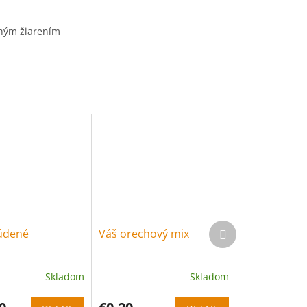
čným žiarením
Ďalší produkt
údené
Váš orechový mix
Skladom
Skladom