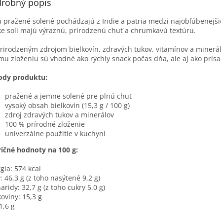
robný popis
 pražené solené pochádzajú z Indie a patria medzi najobľúbenejš
ke soli majú výraznú, prirodzenú chuť a chrumkavú textúru.
rirodzeným zdrojom bielkovín, zdravých tukov, vitamínov a minerálo
mu zloženiu sú vhodné ako rýchly snack počas dňa, ale aj ako prísad
ody produktu:
pražené a jemne solené pre plnú chuť
vysoký obsah bielkovín (15,3 g / 100 g)
zdroj zdravých tukov a minerálov
100 % prírodné zloženie
univerzálne použitie v kuchyni
ičné hodnoty na 100 g:
gia: 574 kcal
: 46,3 g (z toho nasýtené 9,2 g)
aridy: 32,7 g (z toho cukry 5,0 g)
koviny: 15,3 g
1,6 g