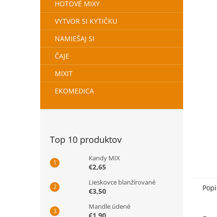
HOTOVÉ MIXY
VYTVOR SI KYTIČKU
NAMIEŠAJ SI
ČAJE
MIXIT
EKOMEDICA
Top 10 produktov
Kandy MIX
€2,65
Lieskovce blanžírované
Popi
€3,50
Mandle údené
€1,90