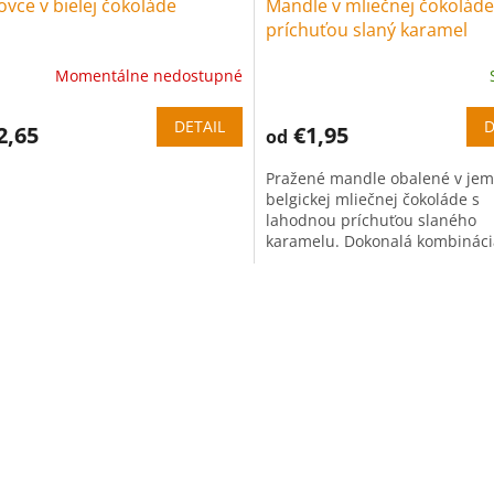
ovce v bielej čokoláde
Mandle v mliečnej čokoláde
príchuťou slaný karamel
Momentálne nedostupné
DETAIL
D
2,65
€1,95
od
Pražené mandle obalené v jem
belgickej mliečnej čokoláde s
lahodnou príchuťou slaného
karamelu. Dokonalá kombináci
sladkého a slaného potešenia.