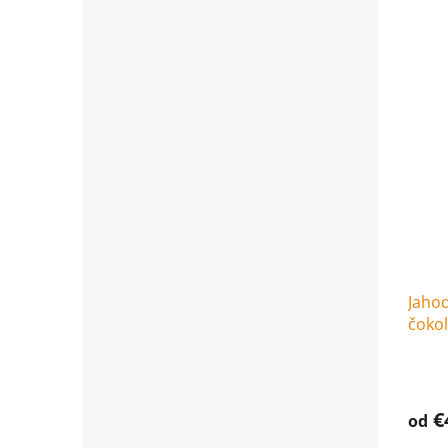
Jahod
čoko
€
od