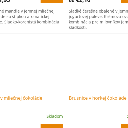
od
né mandle v jemnej mliečnej
Sladké čerešne obalené v jemn
áde so štipkou aromatickej
jogurtovej poleve. Krémovo-ov
ce. Sladko-korenistá kombinácia
kombinácia pre milovníkov je
sladkostí.
v mliečnej čokoláde
Brusnice v horkej čokoláde
Skladom