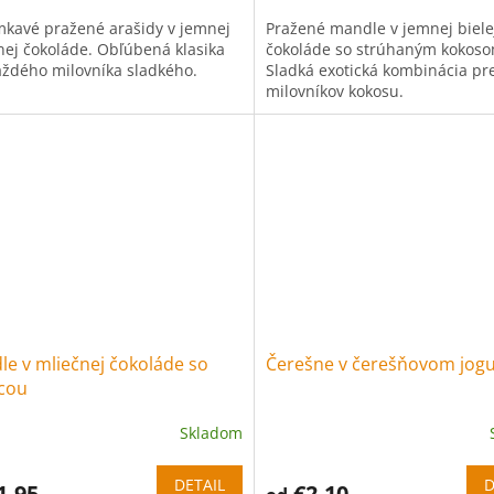
kavé pražené arašidy v jemnej
Pražené mandle v jemnej biele
nej čokoláde. Obľúbená klasika
čokoláde so strúhaným kokoso
aždého milovníka sladkého.
Sladká exotická kombinácia pr
milovníkov kokosu.
e v mliečnej čokoláde so
Čerešne v čerešňovom jogu
icou
Skladom
DETAIL
D
1,95
€2,10