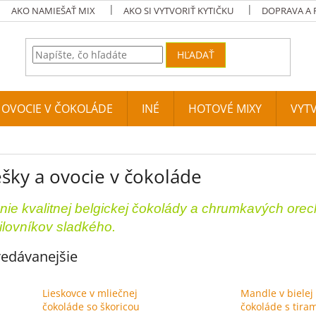
AKO NAMIEŠAŤ MIX
AKO SI VYTVORIŤ KYTIČKU
DOPRAVA A 
HĽADAŤ
A OVOCIE V ČOKOLÁDE
INÉ
HOTOVÉ MIXY
VYTV
šky a ovocie v čokoláde
nie kvalitnej belgickej čokolády a chrumkavých orec
ilovník
ov sl
adkého.
edávanejšie
Lieskovce v mliečnej
Mandle v bielej
čokoláde so škoricou
čokoláde s tira