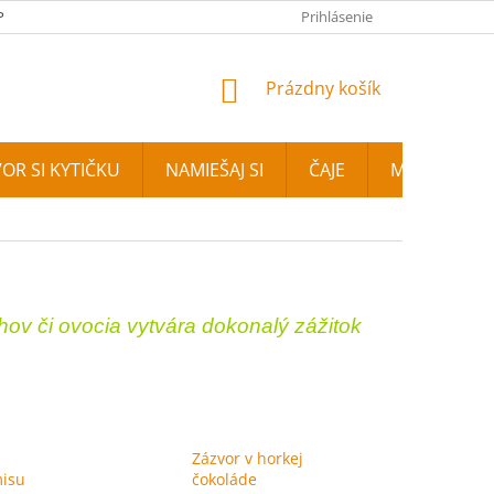
PLATBA
FOTOGALÉRIA
NAŠA PREDAJŇA
Prihlásenie
KONTAKTY
NÁKUPNÝ KOŠÍK
Prázdny košík
OR SI KYTIČKU
NAMIEŠAJ SI
ČAJE
MIXIT
E
hov či ovocia vytvára dokonalý zážitok
Zázvor v horkej
misu
čokoláde