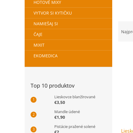
HOTOVÉ MIXY
VYTVOR SI KYTIČKU
Rade
NAMIEŠAJ SI
Najpr
ČAJE
MIXIT
EKOMEDICA
Výpis
Top 10 produktov
Lieskovce blanžírované
€3,50
Mandle údené
€1,90
Pistácie pražené solené
Liesk
€2