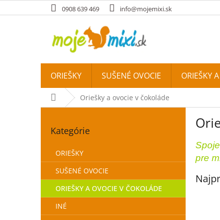
Prejsť na obsah
0908 639 469
info@mojemixi.sk
ORIEŠKY
SUŠENÉ OVOCIE
ORIEŠKY 
Domov
Oriešky a ovocie v čokoláde
Bočný panel
Orie
Preskočiť kategórie
Kategórie
Spoje
ORIEŠKY
pre m
SUŠENÉ OVOCIE
Najpr
ORIEŠKY A OVOCIE V ČOKOLÁDE
INÉ