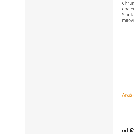
Chrum
obale
Sladk
milov
Araši
€
od