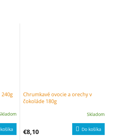
l 240g
Chrumkavé ovocie a orechy v
čokoláde 180g
Skladom
Skladom
košíka
Do košíka
€8,10