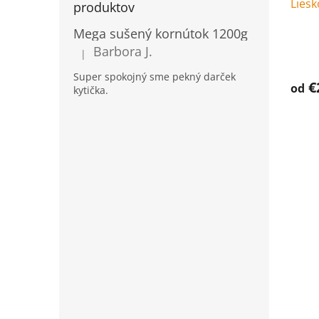
Liesk
produktov
Mega sušený kornútok 1200g
Barbora J.
|
Hodnotenie produktu je 5 z 5 hviezdičiek.
Super spokojný sme pekný darček
€
od
kytička.