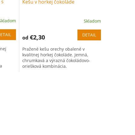
 s
Kešu v horkej čokoláde
Skladom
Skladom
ETAIL
DETAIL
€2,30
od
nej
Pražené kešu orechy obalené v
kvalitnej horkej čokoláde. Jemná,
chrumkavá a výrazná čokoládovo-
a
oriešková kombinácia.