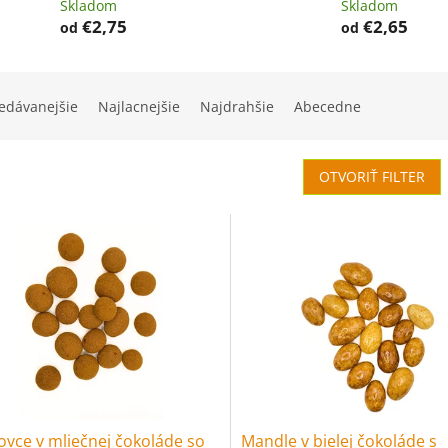
Skladom
Skladom
€2,75
€2,65
od
od
nie produktov
edávanejšie
Najlacnejšie
Najdrahšie
Abecedne
OTVORIŤ FILTER
 produktov
ovce v mliečnej čokoláde so
Mandle v bielej čokoláde s