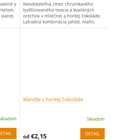
alené v
Neodolateľná zmes chrumkavého
amelom.
lyofilizovaného ovocia a kvalitných
 slanej
orechov v mliečnej a horkej čokoláde.
Lahodná kombinácia jahôd, malín,
ríbezlí, čučoriedok, mandlí a...
Mandle v horkej čokoláde
Skladom
Skladom
ETAIL
DETAIL
€2,15
od