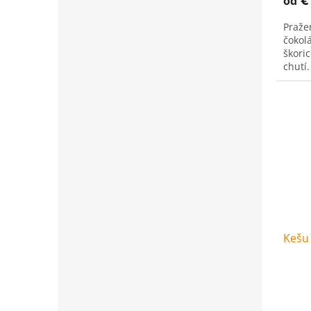
od
Praže
čokol
škori
chutí.
Kešu 