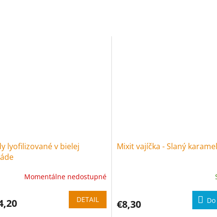
y lyofilizované v bielej
Mixit vajíčka - Slaný karame
láde
Momentálne nedostupné
DETAIL
Do 
4,20
€8,30