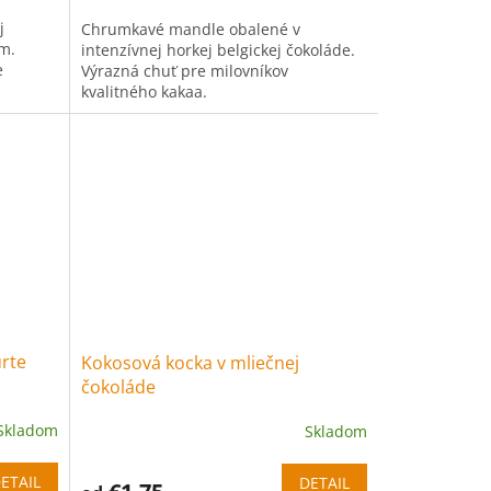
j
Chrumkavé mandle obalené v
m.
intenzívnej horkej belgickej čokoláde.
e
Výrazná chuť pre milovníkov
kvalitného kakaa.
rte
Kokosová kocka v mliečnej
čokoláde
Skladom
Skladom
ETAIL
DETAIL