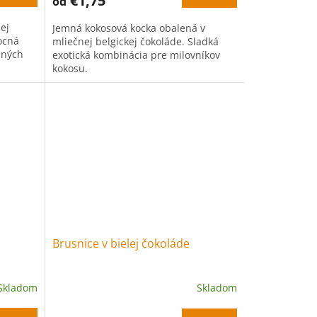
€1,75
od
ej
Jemná kokosová kocka obalená v
ocná
mliečnej belgickej čokoláde. Sladká
mných
exotická kombinácia pre milovníkov
kokosu.
Brusnice v bielej čokoláde
Skladom
Skladom