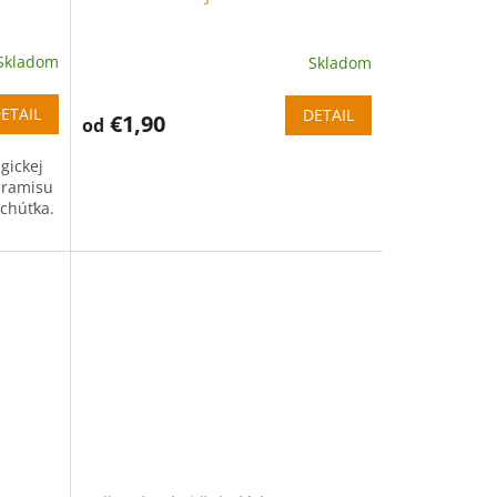
Skladom
Skladom
ETAIL
DETAIL
€1,90
od
gickej
iramisu
ochúťka.