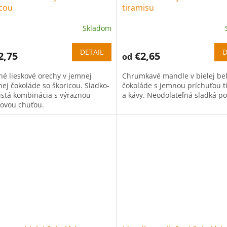
icou
tiramisu
Skladom
DETAIL
D
2,75
€2,65
od
né lieskové orechy v jemnej
Chrumkavé mandle v bielej bel
nej čokoláde so škoricou. Sladko-
čokoláde s jemnou príchuťou t
istá kombinácia s výraznou
a kávy. Neodolateľná sladká p
kovou chuťou.