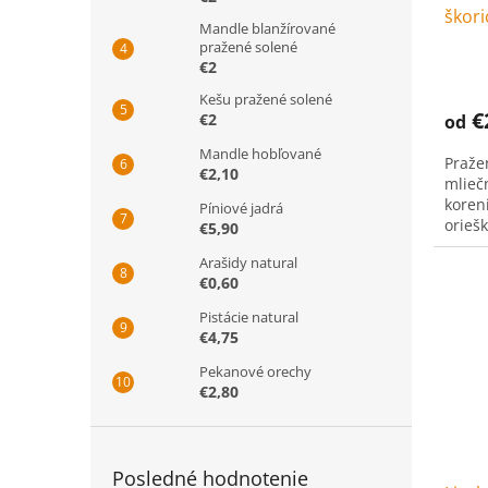
škor
Mandle blanžírované
pražené solené
€2
Kešu pražené solené
€
€2
od
Mandle hobľované
Praže
€2,10
mlieč
koren
Píniové jadrá
orieš
€5,90
Arašidy natural
€0,60
Pistácie natural
€4,75
Pekanové orechy
€2,80
Posledné hodnotenie