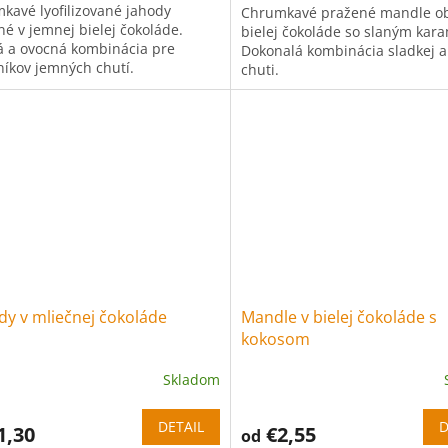
kavé lyofilizované jahody
Chrumkavé pražené mandle ob
né v jemnej bielej čokoláde.
bielej čokoláde so slaným kar
á a ovocná kombinácia pre
Dokonalá kombinácia sladkej a
níkov jemných chutí.
chuti.
dy v mliečnej čokoláde
Mandle v bielej čokoláde s
kokosom
Skladom
DETAIL
D
1,30
€2,55
od