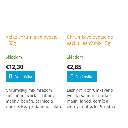
Veľké chrumkavé ovocie
Chrumkavé ovocie do
150g
vačku Lesný mix 15g
Skladom
Skladom
€12,30
€2,85
Do košíka
Do košíka
Chrumkavý mix mrazom
Lesný mix chrumkavého
sušeného ovocia – jahody,
lyofilizovaného ovocia z
maliny, banán, černice a
malín, jahôd, černíc a
ríbezle. Bez pridaného cukru
čiernych ríbezlí. Prírodná
a konzervantov.
chuť bez prísad v praktickom
balení do vačku.