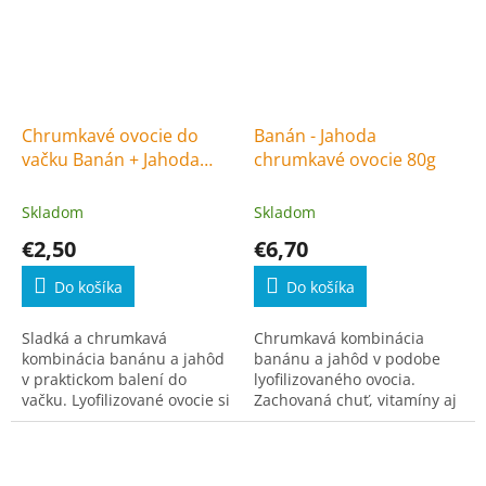
Chrumkavé ovocie do
Banán - Jahoda
vačku Banán + Jahoda
chrumkavé ovocie 80g
23g
Skladom
Skladom
€2,50
€6,70
Do košíka
Do košíka
Sladká a chrumkavá
Chrumkavá kombinácia
kombinácia banánu a jahôd
banánu a jahôd v podobe
v praktickom balení do
lyofilizovaného ovocia.
vačku. Lyofilizované ovocie si
Zachovaná chuť, vitamíny aj
zachováva prirodzenú chuť,
vôňa čerstvého ovocia –
vôňu aj živiny.
ideálny snack bez výčitiek.