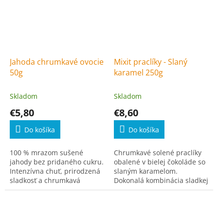
Jahoda chrumkavé ovocie
Mixit praclíky - Slaný
50g
karamel 250g
Skladom
Skladom
€5,80
€8,60
Do košíka
Do košíka
100 % mrazom sušené
Chrumkavé solené praclíky
jahody bez pridaného cukru.
obalené v bielej čokoláde so
Intenzívna chuť, prirodzená
slaným karamelom.
sladkosť a chrumkavá
Dokonalá kombinácia sladkej
textúra v každom kúsku.
a slanej chuti.