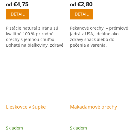
€4,75
€2,80
od
od
DETAIL
DETAIL
Pistácie natural z Iránu sú
Pekanové orechy – prémiové
kvalitné 100 % prírodné
jadrá z USA, ideálne ako
orechy s jemnou chuťou.
zdravý snack alebo do
Bohaté na bielkoviny, zdravé
pečenia a varenia.
tuky a vlákninu, ideálne na
snack aj varenie.
Lieskovce v šupke
Makadamové orechy
Skladom
Skladom