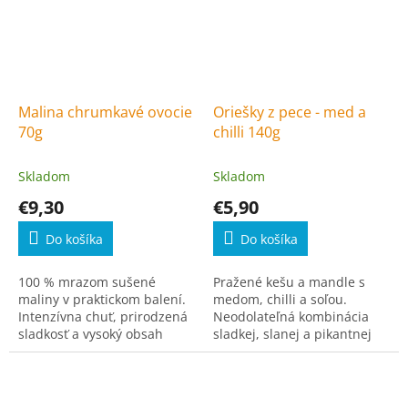
Malina chrumkavé ovocie
Oriešky z pece - med a
70g
chilli 140g
Skladom
Skladom
€9,30
€5,90
Do košíka
Do košíka
100 % mrazom sušené
Pražené kešu a mandle s
maliny v praktickom balení.
medom, chilli a soľou.
Intenzívna chuť, prirodzená
Neodolateľná kombinácia
sladkosť a vysoký obsah
sladkej, slanej a pikantnej
vlákniny.
chuti.