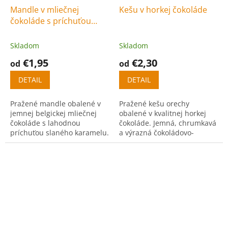
Mandle v mliečnej
Kešu v horkej čokoláde
čokoláde s príchuťou
slaný karamel
Skladom
Skladom
€1,95
€2,30
od
od
DETAIL
DETAIL
Pražené mandle obalené v
Pražené kešu orechy
jemnej belgickej mliečnej
obalené v kvalitnej horkej
čokoláde s lahodnou
čokoláde. Jemná, chrumkavá
príchuťou slaného karamelu.
a výrazná čokoládovo-
Dokonalá kombinácia
oriešková kombinácia.
sladkého a slaného
potešenia.