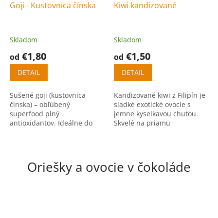
Goji - Kustovnica čínska
Kiwi kandizované
Skladom
Skladom
€1,80
€1,50
od
od
DETAIL
DETAIL
Sušené goji (kustovnica
Kandizované kiwi z Filipín je
čínska) – obľúbený
sladké exotické ovocie s
superfood plný
jemne kyselkavou chuťou.
antioxidantov. Ideálne do
Skvelé na priamu
kaší, smoothie alebo ako
konzumáciu aj do dezertov a
zdravý snack
ovocných mixov.
Oriešky a ovocie v čokoláde