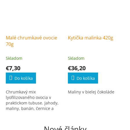
Malé chrumkavé ovocie
Kytička malinka 420g
70g
Skladom
Skladom
€7,30
€36,20
Do košíka
Do košíka
Chrumkavý mix
Maliny v bielej čokoláde
lyofilizovaného ovocia v
praktickom tubuse. Jahody,
maliny, banán, černice a
ríbezle bez pridaných látok
Nové články