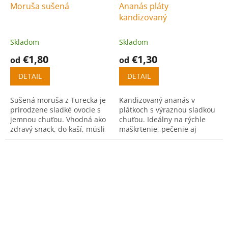
Moruša sušená
Ananás pláty
kandizovaný
Skladom
Skladom
€1,80
€1,30
od
od
DETAIL
DETAIL
Sušená moruša z Turecka je
Kandizovaný ananás v
prirodzene sladké ovocie s
plátkoch s výraznou sladkou
jemnou chuťou. Vhodná ako
chuťou. Ideálny na rýchle
zdravý snack, do kaší, müsli
maškrtenie, pečenie aj
alebo na pečenie.
ozdobu dezertov.