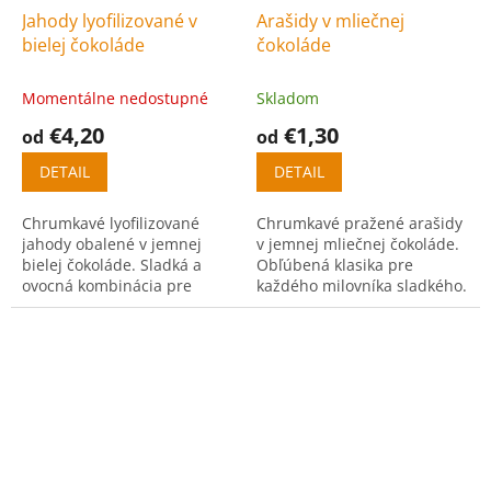
Jahody lyofilizované v
Arašidy v mliečnej
bielej čokoláde
čokoláde
Momentálne nedostupné
Skladom
€4,20
€1,30
od
od
DETAIL
DETAIL
Chrumkavé lyofilizované
Chrumkavé pražené arašidy
jahody obalené v jemnej
v jemnej mliečnej čokoláde.
bielej čokoláde. Sladká a
Obľúbená klasika pre
ovocná kombinácia pre
každého milovníka sladkého.
milovníkov jemných chutí.