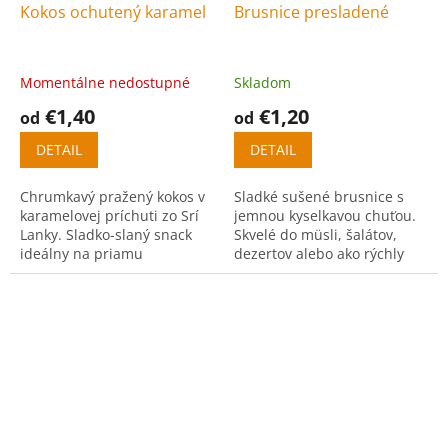
Kokos ochutený karamel
Brusnice presladené
Momentálne nedostupné
Skladom
€1,40
€1,20
od
od
DETAIL
DETAIL
Chrumkavý pražený kokos v
Sladké sušené brusnice s
karamelovej príchuti zo Srí
jemnou kyselkavou chuťou.
Lanky. Sladko-slaný snack
Skvelé do müsli, šalátov,
ideálny na priamu
dezertov alebo ako rýchly
konzumáciu, do dezertov aj
snack.
müsli.