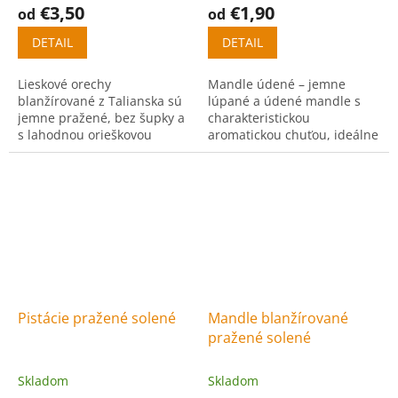
€3,50
€1,90
od
od
DETAIL
DETAIL
Lieskové orechy
Mandle údené – jemne
blanžírované z Talianska sú
lúpané a údené mandle s
jemne pražené, bez šupky a
charakteristickou
s lahodnou orieškovou
aromatickou chuťou, ideálne
chuťou. Vhodné na priamu
na priamu konzumáciu.
konzumáciu aj do receptov.
Pistácie pražené solené
Mandle blanžírované
pražené solené
Skladom
Skladom