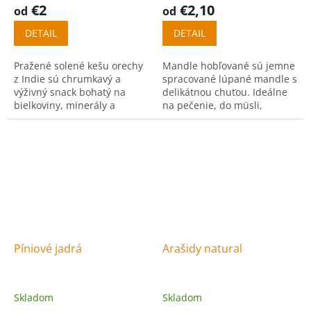
€2
€2,10
od
od
DETAIL
DETAIL
Pražené solené kešu orechy
Mandle hobľované sú jemne
z Indie sú chrumkavý a
spracované lúpané mandle s
výživný snack bohatý na
delikátnou chuťou. Ideálne
bielkoviny, minerály a
na pečenie, do müsli,
zdravé tuky. Ideálne na
jogurtov, dezertov alebo na
priamu konzumáciu aj do
priamu konzumáciu.
jedál.
Píniové jadrá
Arašidy natural
Skladom
Skladom