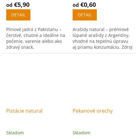
€5,90
€0,60
od
od
DETAIL
DETAIL
Píniové jadrá z Pakistanu –
Arašidy natural – prémiové
čerstvé, chutné a ideálne na
lúpané arašidy z Argentíny,
pečenie, varenie alebo ako
vhodné na tepelnú úpravu
zdravý snack.
aj priamu konzumáciu. Zdroj
bielkovín, vlákniny a
zdravých tukov.
Pistácie natural
Pekanové orechy
Skladom
Skladom