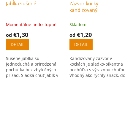
Jabĺka sušené
Zázvor kocky
kandizovaný
Momentálne nedostupné
Skladom
€1,30
€1,20
od
od
DETAIL
DETAIL
Sušené jablká sú
Kandizovaný zázvor v
jednoduchá a prirodzená
kockách je sladko-pikantná
pochúťka bez zbytočných
pochúťka s výraznou chuťou.
prísad. Sladká chuť jabĺk v
Vhodný ako rýchly snack, do
sušenej forme je ideálna ako
čaju alebo na pečenie. Dodá
zdravý snack alebo prísada
telu energiu a príjemne
do raňajok.
zahreje.