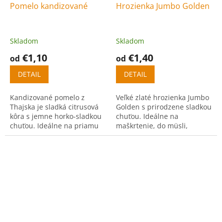
Pomelo kandizované
Hrozienka Jumbo Golden
Skladom
Skladom
€1,10
€1,40
od
od
DETAIL
DETAIL
Kandizované pomelo z
Veľké zlaté hrozienka Jumbo
Thajska je sladká citrusová
Golden s prirodzene sladkou
kôra s jemne horko-sladkou
chuťou. Ideálne na
chuťou. Ideálne na priamu
maškrtenie, do müsli,
konzumáciu aj do dezertov.
pečenia aj varenia.