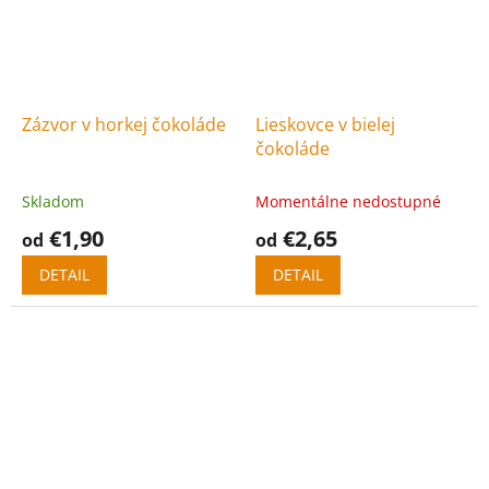
Zázvor v horkej čokoláde
Lieskovce v bielej
čokoláde
Skladom
Momentálne nedostupné
€1,90
€2,65
od
od
DETAIL
DETAIL