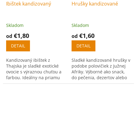
Ibištek kandizovaný
Hrušky kandizované
Skladom
Skladom
€1,80
€1,60
od
od
DETAIL
DETAIL
Kandizovaný ibištek z
Sladké kandizované hrušky v
Thajska je sladké exotické
podobe polovičiek z Južnej
ovocie s výraznou chuťou a
Afriky. Výborné ako snack,
farbou. Ideálny na priamu
do pečenia, dezertov alebo
konzumáciu aj dekoráciu
ovocných mixov.
dezertov.