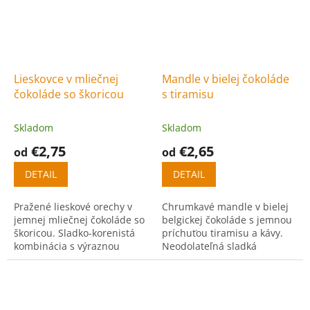
Lieskovce v mliečnej
Mandle v bielej čokoláde
čokoláde so škoricou
s tiramisu
Skladom
Skladom
€2,75
€2,65
od
od
DETAIL
DETAIL
Pražené lieskové orechy v
Chrumkavé mandle v bielej
jemnej mliečnej čokoláde so
belgickej čokoláde s jemnou
škoricou. Sladko-korenistá
príchuťou tiramisu a kávy.
kombinácia s výraznou
Neodolateľná sladká
orieškovou chuťou.
pochúťka.