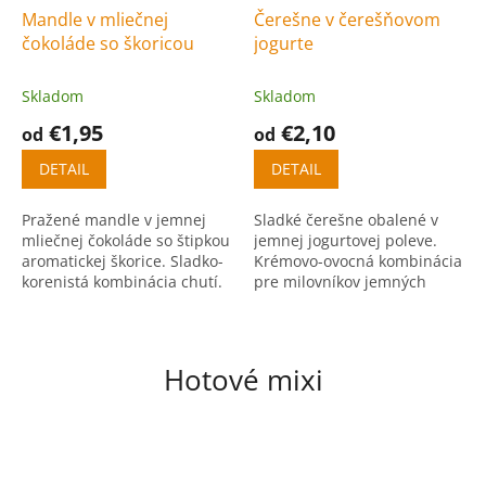
Mandle v mliečnej
Čerešne v čerešňovom
čokoláde so škoricou
jogurte
Skladom
Skladom
€1,95
€2,10
od
od
DETAIL
DETAIL
Pražené mandle v jemnej
Sladké čerešne obalené v
mliečnej čokoláde so štipkou
jemnej jogurtovej poleve.
aromatickej škorice. Sladko-
Krémovo-ovocná kombinácia
korenistá kombinácia chutí.
pre milovníkov jemných
sladkostí.
Hotové mixi