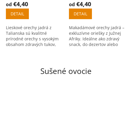
€4,40
€4,40
od
od
DETAIL
DETAIL
Lieskové orechy jadrá z
Makadámové orechy jadrá –
Talianska sú kvalitné
exkluzívne oriešky z Južnej
prírodné orechy s vysokým
Afriky. Ideálne ako zdravý
obsahom zdravých tukov,
snack, do dezertov alebo
bielkovín a vlákniny. Vhodné
varenia. Bohaté na zdravé
na priamu konzumáciu aj
tuky, proteíny a energiu.
varenie.
Sušené ovocie