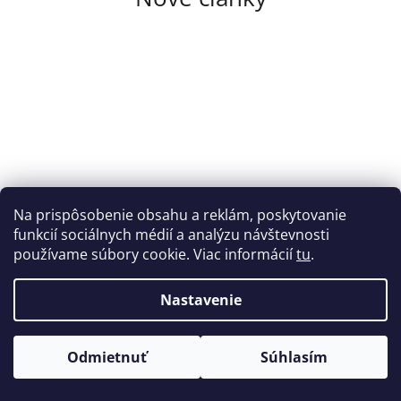
Na prispôsobenie obsahu a reklám, poskytovanie
funkcií sociálnych médií a analýzu návštevnosti
používame súbory cookie. Viac informácií
tu
.
Nastavenie
História orechov
Odmietnuť
Súhlasím
História orechov – od starovekých civilizácií po dnešok Oriešky
sú obľúbenou pochúťkou dneška, no ich história siaha tisíce