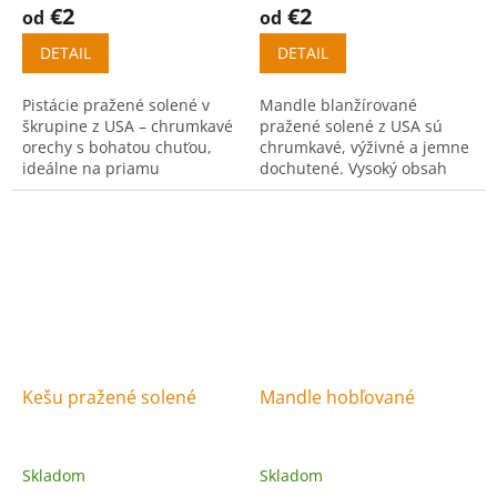
€2
€2
od
od
DETAIL
DETAIL
Pistácie pražené solené v
Mandle blanžírované
škrupine z USA – chrumkavé
pražené solené z USA sú
orechy s bohatou chuťou,
chrumkavé, výživné a jemne
ideálne na priamu
dochutené. Vysoký obsah
konzumáciu po vylúpaní.
bielkovín a zdravých tukov z
nich robí ideálny snack.
Kešu pražené solené
Mandle hobľované
Skladom
Skladom