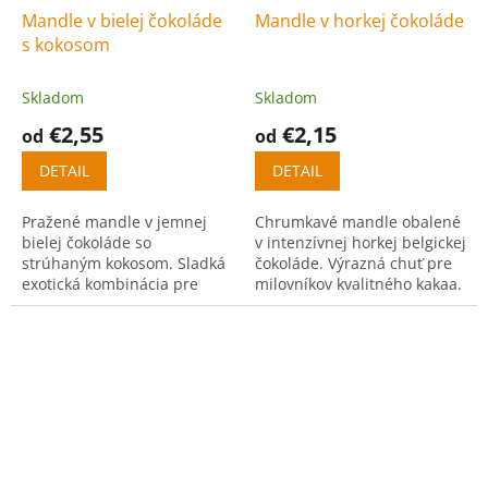
Mandle v bielej čokoláde
Mandle v horkej čokoláde
s kokosom
Skladom
Skladom
€2,55
€2,15
od
od
DETAIL
DETAIL
Pražené mandle v jemnej
Chrumkavé mandle obalené
bielej čokoláde so
v intenzívnej horkej belgickej
strúhaným kokosom. Sladká
čokoláde. Výrazná chuť pre
exotická kombinácia pre
milovníkov kvalitného kakaa.
milovníkov kokosu.