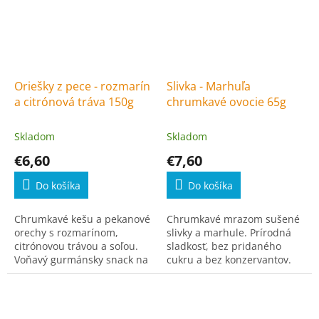
Oriešky z pece - rozmarín
Slivka - Marhuľa
a citrónová tráva 150g
chrumkavé ovocie 65g
Skladom
Skladom
€6,60
€7,60
Do košíka
Do košíka
Chrumkavé kešu a pekanové
Chrumkavé mrazom sušené
orechy s rozmarínom,
slivky a marhule. Prírodná
citrónovou trávou a soľou.
sladkosť, bez pridaného
Voňavý gurmánsky snack na
cukru a bez konzervantov.
každý deň.