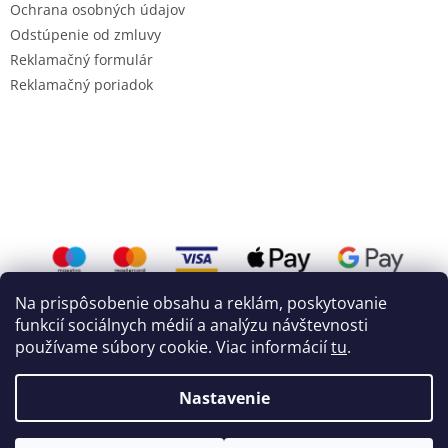
Ochrana osobných údajov
Odstúpenie od zmluvy
Reklamačný formulár
Reklamačný poriadok
Na prispôsobenie obsahu a reklám, poskytovanie
funkcií sociálnych médií a analýzu návštevnosti
používame súbory cookie. Viac informácií
tu
.
Vytvoril Shoptet
a
WEBHUT.sk
Nastavenie
Copyright 2026
Mojemixi.sk
. Všetky práva vyhradené.