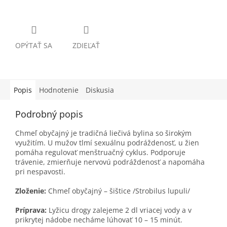
OPÝTAŤ SA
ZDIEĽAŤ
Popis
Hodnotenie
Diskusia
Podrobný popis
Chmeľ obyčajný je tradičná liečivá bylina so širokým
využitím. U mužov tlmí sexuálnu podráždenosť, u žien
pomáha regulovať menštruačný cyklus. Podporuje
trávenie, zmierňuje nervovú podráždenosť a napomáha
pri nespavosti.
Zloženie:
Chmeľ obyčajný – šištice /Strobilus lupuli/
Príprava:
Lyžicu drogy zalejeme 2 dl vriacej vody a v
prikrytej nádobe necháme lúhovať 10 – 15 minút.