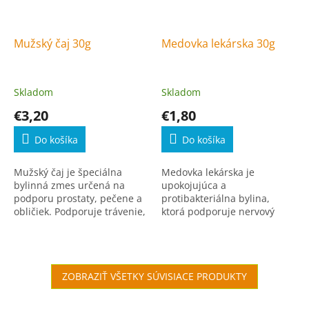
Mužský čaj 30g
Medovka lekárska 30g
Skladom
Skladom
€3,20
€1,80
Do košíka
Do košíka
Mužský čaj je špeciálna
Medovka lekárska je
bylinná zmes určená na
upokojujúca a
podporu prostaty, pečene a
protibakteriálna bylina,
obličiek. Podporuje trávenie,
ktorá podporuje nervový
krvný obeh a celkovú vitalitu
systém, srdce a cievy, a
mužského organizmu.
zmierňuje menštruačné
ťažkosti a príznaky
klimaktéria.
ZOBRAZIŤ VŠETKY SÚVISIACE PRODUKTY
Zápätie