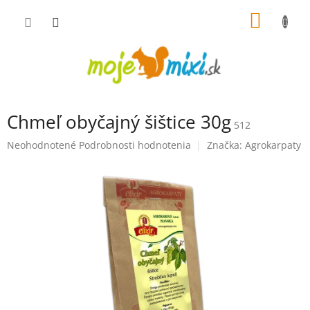
Prejsť na obsah
NÁKUP
Chmeľ obyčajný šištice 30g
512
Priemerné hodnotenie produktu je 0,0 z 5 hviezdičiek.
Neohodnotené
Podrobnosti hodnotenia
Značka:
Agrokarpaty