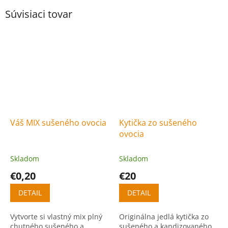
Súvisiaci tovar
Váš MIX sušeného ovocia
Kytička zo sušeného
ovocia
Skladom
Skladom
€0,20
€20
DETAIL
DETAIL
Vytvorte si vlastný mix plný
Originálna jedlá kytička zo
chutného sušeného a
sušeného a kandizovaného