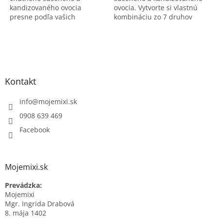
kandizovaného ovocia
ovocia. Vytvorte si vlastnú
presne podľa vašich
kombináciu zo 7 druhov
preferencií.
presne podľa chuti.
Zápätie
Kontakt
info
@
mojemixi.sk
0908 639 469
Facebook
Mojemixi.sk
Prevádzka:
Mojemixi
Mgr. Ingrida Drabová
8. mája 1402