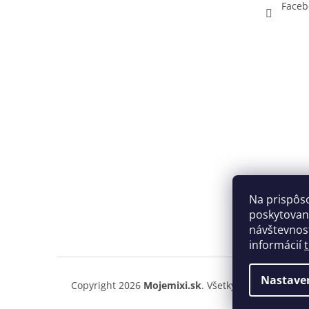
Faceb
Na prispôs
poskytovani
návštevnost
informácií
Nastave
Copyright 2026
Mojemixi.sk
. Všetky práva vyhrade