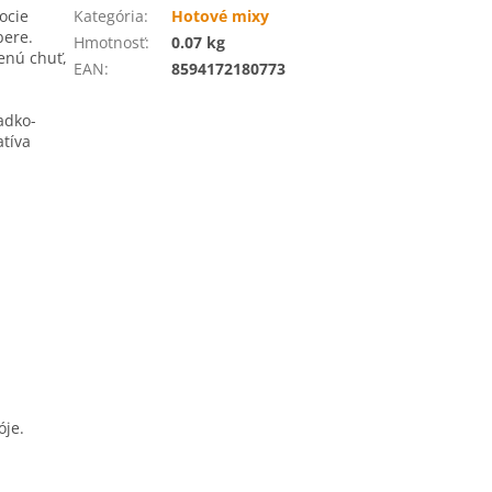
ocie
Kategória
:
Hotové mixy
bere.
Hmotnosť
:
0.07 kg
enú chuť,
EAN
:
8594172180773
adko-
atíva
óje.