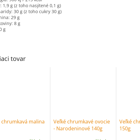
: 1,9 g (z toho nasýtené 0,1 g)
aridy: 30 g (z toho cukry 30 g)
nina: 29 g
koviny: 8 g
0 g
iaci tovar
á chrumkavá malina
Veľké chrumkavé ovocie
Veľké ch
- Narodeninové 140g
150g