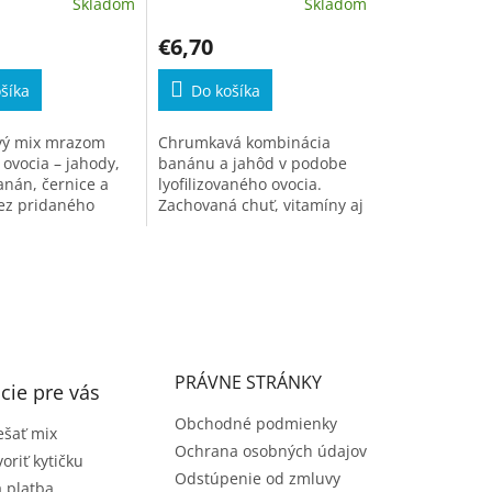
Skladom
Skladom
€6,70
šíka
Do košíka
ý mix mrazom
Chrumkavá kombinácia
ovocia – jahody,
banánu a jahôd v podobe
anán, černice a
lyofilizovaného ovocia.
Bez pridaného
Zachovaná chuť, vitamíny aj
onzervantov.
vôňa čerstvého ovocia –
ideálny snack bez výčitiek.
PRÁVNE STRÁNKY
cie pre vás
Obchodné podmienky
šať mix
Ochrana osobných údajov
voriť kytičku
Odstúpenie od zmluvy
 platba