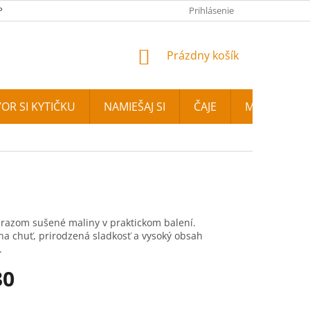
PLATBA
FOTOGALÉRIA
NAŠA PREDAJŇA
Prihlásenie
KONTAKTY
NÁKUPNÝ KOŠÍK
Prázdny košík
OR SI KYTIČKU
NAMIEŠAJ SI
ČAJE
MIXIT
E
razom sušené maliny v praktickom balení.
na chuť, prirodzená sladkosť a vysoký obsah
.
30
vá cena: