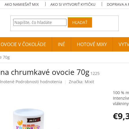
AKO NAMIEŠAŤ MIX
AKO SI VYTVORIŤ KYTIČKU
DOPRAVA A 
HĽADAŤ
A OVOCIE V ČOKOLÁDE
INÉ
HOTOVÉ MIXY
VYTV
e 70g
ina chrumkavé ovocie 70g
1225
né hodnotenie produktu je 0,0 z 5 hviezdičiek.
notené
Podrobnosti hodnotenia
Značka:
Mixit
100 % m
Intenzív
vlákniny
€9,
Jednotko