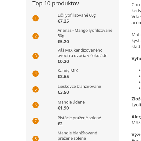
Top 10 produktov
Chru
kedy
Liči lyofilizované 60g
Vďak
€7,25
aróm
Ananás - Mango lyofilizované
Mali
50g
kysl
€5,20
slad
Váš MIX kandizovaného
ovocia a ovocia v čokoláde
Výho
€0,20
Kandy MIX
€2,65
Lieskovce blanžírované
€3,50
Zlož
Mandle údené
Lyof
€1,90
Aler
Pistácie pražené solené
Môže
€2
Mandle blanžírované
Výži
pražené solené
Ener