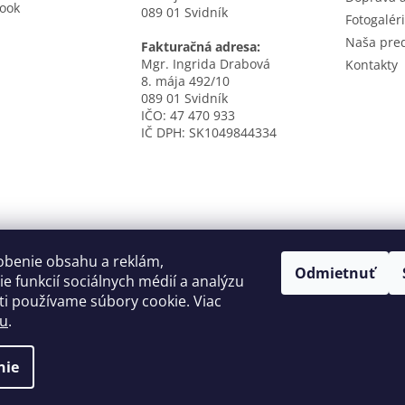
ook
089 01 Svidník
Fotogalér
Naša pre
Fakturačná adresa:
Mgr. Ingrida Drabová
Kontakty
8. mája 492/10
089 01 Svidník
IČO: 47 470 933
IČ DPH: SK1049844334
obenie obsahu a reklám,
Odmietnuť
e funkcií sociálnych médií a analýzu
i používame súbory cookie. Viac
tu
.
nie
né.
Upraviť nastavenie cookies