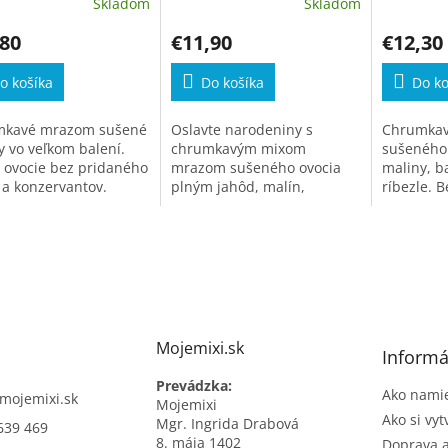
Skladom
Skladom
,80
€11,90
€12,30
o košíka
Do košíka
Do ko
mkavé mrazom sušené
Oslavte narodeniny s
Chrumkav
y vo veľkom balení.
chrumkavým mixom
sušeného 
 ovocie bez pridaného
mrazom sušeného ovocia
maliny, b
 a konzervantov.
plným jahôd, malín,
ríbezle. 
banánu a ďalších chutí.
cukru a k
Mojemixi.sk
Informá
Prevádzka:
Ako namie
mojemixi.sk
Mojemixi
Ako si vyt
Mgr. Ingrida Drabová
639 469
8. mája 1402
Doprava a