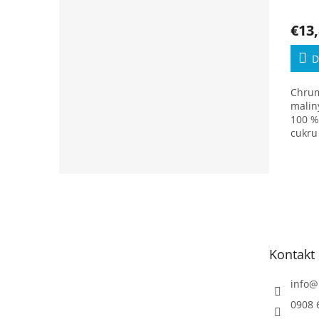
€13
D
Chru
malin
100 %
cukru
Zápätie
Kontakt
info
@
0908 