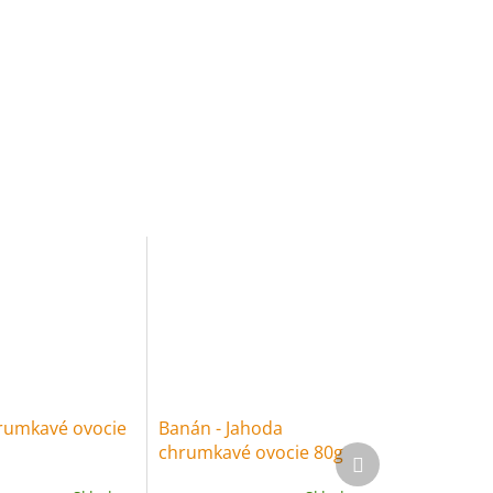
rumkavé ovocie
Banán - Jahoda
chrumkavé ovocie 80g
Ďalší produkt