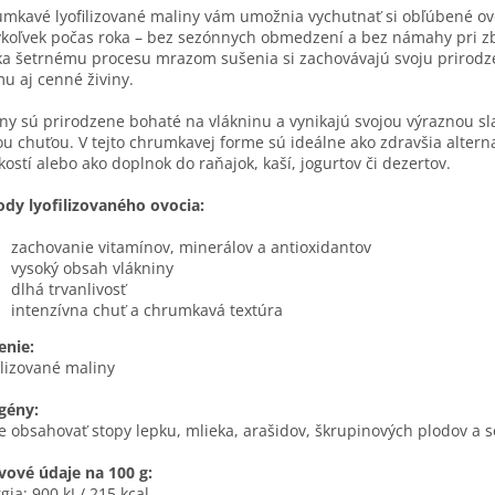
mkavé lyofilizované maliny vám umožnia vychutnať si obľúbené ov
koľvek počas roka – bez sezónnych obmedzení a bez námahy pri z
a šetrnému procesu mrazom sušenia si zachovávajú svoju prirodz
u aj cenné živiny.
ny sú prirodzene bohaté na vlákninu a vynikajú svojou výraznou sl
ou chuťou. V tejto chrumkavej forme sú ideálne ako zdravšia altern
kostí alebo ako doplnok do raňajok, kaší, jogurtov či dezertov.
dy lyofilizovaného ovocia:
zachovanie vitamínov, minerálov a antioxidantov
vysoký obsah vlákniny
dlhá trvanlivosť
intenzívna chuť a chrumkavá textúra
enie:
ilizované maliny
gény:
 obsahovať stopy lepku, mlieka, arašidov, škrupinových plodov a s
vové údaje na 100 g:
gia: 900 kJ / 215 kcal