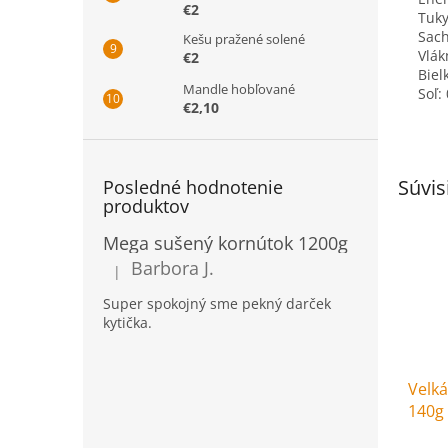
€2
Tuky
Sach
Kešu pražené solené
Vlák
€2
Biel
Mandle hobľované
Soľ: 
€2,10
Súvis
Posledné hodnotenie
produktov
Mega sušený kornútok 1200g
Barbora J.
|
Hodnotenie produktu je 5 z 5 hviezdičiek.
Super spokojný sme pekný darček
kytička.
Velk
140g