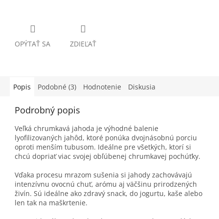
OPÝTAŤ SA
ZDIEĽAŤ
Popis
Podobné (3)
Hodnotenie
Diskusia
Podrobný popis
Veľká chrumkavá jahoda je výhodné balenie
lyofilizovaných jahôd, ktoré ponúka dvojnásobnú porciu
oproti menším tubusom. Ideálne pre všetkých, ktorí si
chcú dopriať viac svojej obľúbenej chrumkavej pochúťky.
Vďaka procesu mrazom sušenia si jahody zachovávajú
intenzívnu ovocnú chuť, arómu aj väčšinu prirodzených
živín. Sú ideálne ako zdravý snack, do jogurtu, kaše alebo
len tak na maškrtenie.