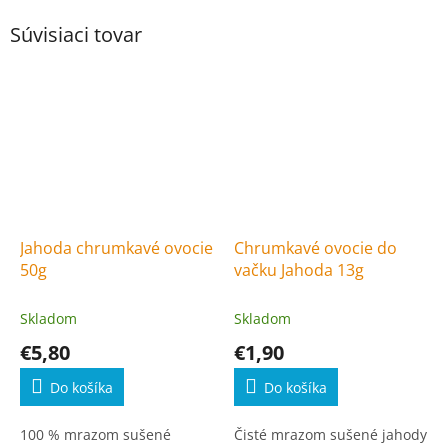
Súvisiaci tovar
Jahoda chrumkavé ovocie
Chrumkavé ovocie do
50g
vačku Jahoda 13g
Skladom
Skladom
€5,80
€1,90
Do košíka
Do košíka
100 % mrazom sušené
Čisté mrazom sušené jahody