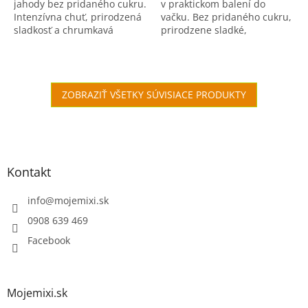
jahody bez pridaného cukru.
v praktickom balení do
Intenzívna chuť, prirodzená
vačku. Bez pridaného cukru,
sladkosť a chrumkavá
prirodzene sladké,
textúra v každom kúsku.
chrumkavé a plné ovocnej
chuti.
ZOBRAZIŤ VŠETKY SÚVISIACE PRODUKTY
Zápätie
Kontakt
info
@
mojemixi.sk
0908 639 469
Facebook
Mojemixi.sk