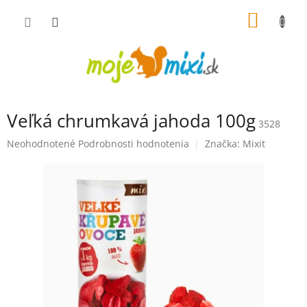
Prejsť na obsah
NÁKUP
Veľká chrumkavá jahoda 100g
3528
Priemerné hodnotenie produktu je 0,0 z 5 hviezdičiek.
Neohodnotené
Podrobnosti hodnotenia
Značka:
Mixit