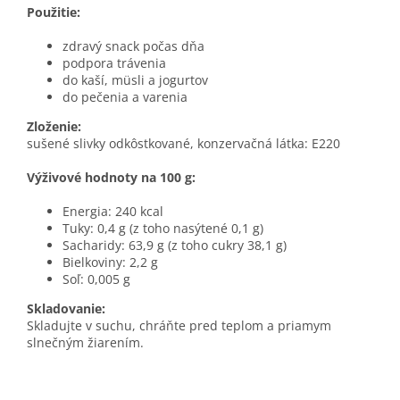
Použitie:
zdravý snack počas dňa
podpora trávenia
do kaší, müsli a jogurtov
do pečenia a varenia
Zloženie:
sušené slivky odkôstkované, konzervačná látka: E220
Výživové hodnoty na 100 g:
Energia: 240 kcal
Tuky: 0,4 g (z toho nasýtené 0,1 g)
Sacharidy: 63,9 g (z toho cukry 38,1 g)
Bielkoviny: 2,2 g
Soľ: 0,005 g
Skladovanie:
Skladujte v suchu, chráňte pred teplom a priamym
slnečným žiarením.