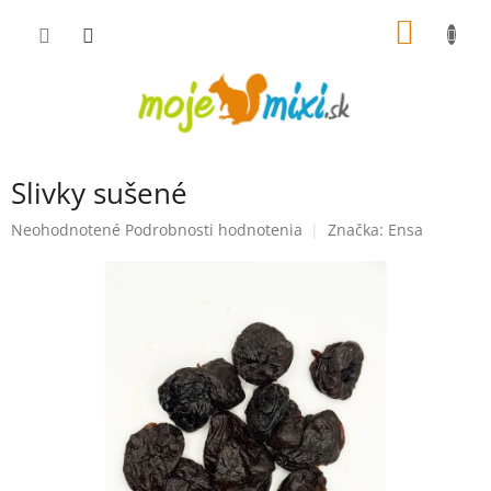
Prejsť na obsah
NÁKUP
Slivky sušené
Priemerné hodnotenie produktu je 0,0 z 5 hviezdičiek.
Neohodnotené
Podrobnosti hodnotenia
Značka:
Ensa