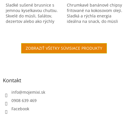
Sladké sušené brusnice s
Chrumkavé banánové chipsy
jemnou kyselkavou chuťou.
fritované na kokosovom oleji.
Skvelé do müsli, šalátov,
Sladká a rýchla energia
dezertov alebo ako rýchly
ideálna na snack, do müsli
snack.
alebo dezertov.
ZOBRAZIŤ VŠETKY SÚVISIACE PRODUKTY
Zápätie
Kontakt
info
@
mojemixi.sk
0908 639 469
Facebook