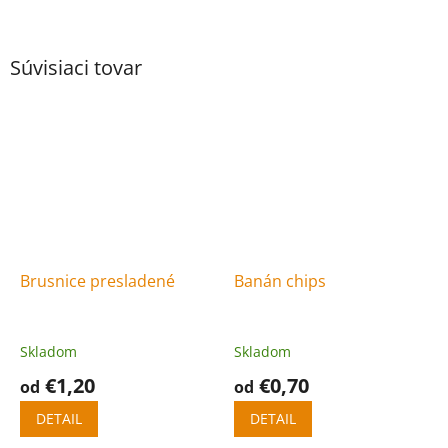
Súvisiaci tovar
Brusnice presladené
Banán chips
Skladom
Skladom
€1,20
€0,70
od
od
DETAIL
DETAIL