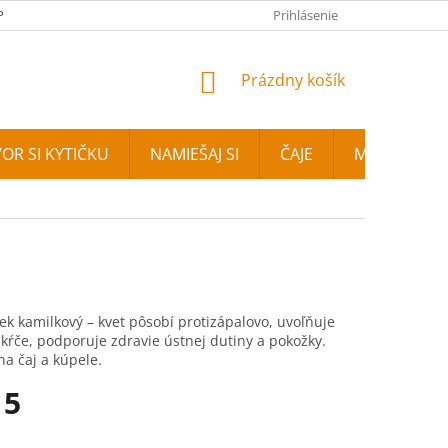
PLATBA
FOTOGALÉRIA
NAŠA PREDAJŇA
Prihlásenie
KONTAKTY
NÁKUPNÝ KOŠÍK
Prázdny košík
OR SI KYTIČKU
NAMIEŠAJ SI
ČAJE
MIXIT
E
 kamilkový – kvet pôsobí protizápalovo, uvoľňuje
 kŕče, podporuje zdravie ústnej dutiny a pokožky.
na čaj a kúpele.
15
vá cena: