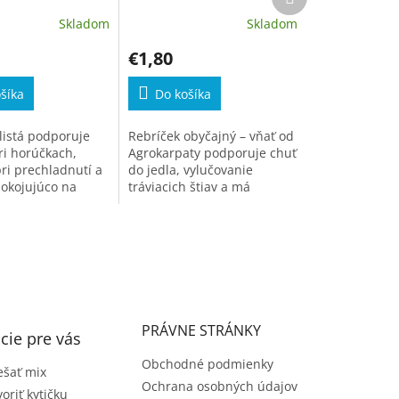
Skladom
Skladom
€1,80
šíka
Do košíka
listá podporuje
Rebríček obyčajný – vňať od
ri horúčkach,
Agrokarpaty podporuje chuť
i prechladnutí a
do jedla, vylučovanie
okojujúco na
tráviacich štiav a má
ystém.
močopudné účinky. Vhodný
pri dlhodobých
vyčerpávajúcich chorobách,
poruchách...
PRÁVNE STRÁNKY
cie pre vás
Obchodné podmienky
šať mix
Ochrana osobných údajov
voriť kytičku