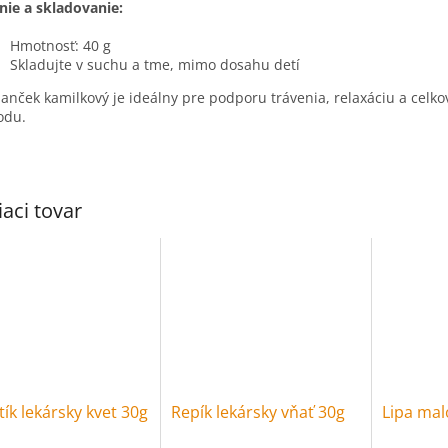
nie a skladovanie:
Hmotnosť: 40 g
Skladujte v suchu a tme, mimo dosahu detí
nček kamilkový je ideálny pre podporu trávenia, relaxáciu a celko
odu.
iaci tovar
ík lekársky kvet 30g
Repík lekársky vňať 30g
Lipa mal