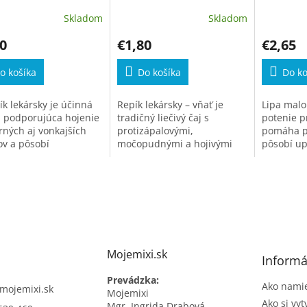
Skladom
Skladom
0
€1,80
€2,65
o košíka
Do košíka
Do ko
ík lekársky je účinná
Repík lekársky – vňať je
Lipa malo
a podporujúca hojenie
tradičný liečivý čaj s
potenie p
rných aj vonkajších
protizápalovými,
pomáha pr
ov a pôsobí
močopudnými a hojivými
pôsobí up
oticky.
účinkami. Podporuje
nervový s
trávenie, zdravie pečene,
žlčníka a celkovú pohodu
organizmu.
Mojemixi.sk
Informá
Prevádzka:
Ako namie
mojemixi.sk
Mojemixi
Ako si vyt
Mgr. Ingrida Drabová