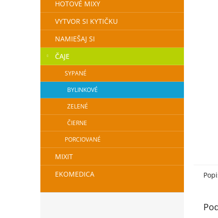
HOTOVÉ MIXY
VYTVOR SI KYTIČKU
NAMIEŠAJ SI
ČAJE
SYPANÉ
BYLINKOVÉ
ZELENÉ
ČIERNE
PORCIOVANÉ
MIXIT
EKOMEDICA
Popi
Pod