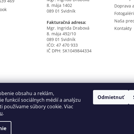
639 469
8. mája 1402
Doprava a
ook
089 01 Svidník
Fotogalér
Naša pre
Fakturačná adresa:
Mgr. Ingrida Drabová
Kontakty
8. mája 492/10
089 01 Svidník
IČO: 47 470 933
IČ DPH: SK1049844334
obenie obsahu a reklám,
Odmietnuť
e funkcií sociálnych médií a analýzu
i používame súbory cookie. Viac
tu
.
nie
né.
Upraviť nastavenie cookies