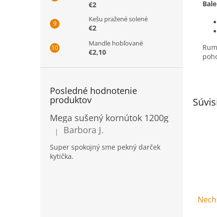
Bale
€2
Kešu pražené solené
€2
Mandle hobľované
Ruma
€2,10
poh
Posledné hodnotenie
produktov
Súvis
Mega sušený kornútok 1200g
Barbora J.
|
Hodnotenie produktu je 5 z 5 hviezdičiek.
Super spokojný sme pekný darček
kytička.
Necht