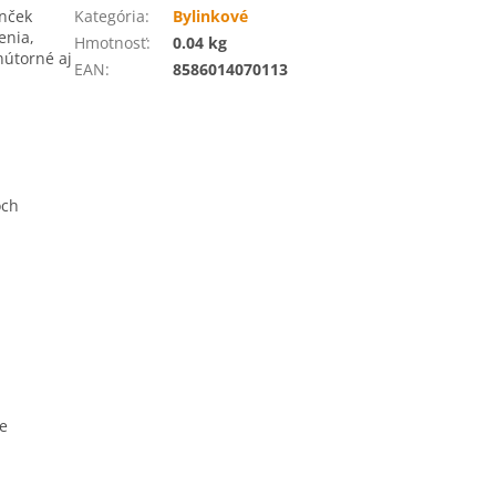
nček
Kategória
:
Bylinkové
enia,
Hmotnosť
:
0.04 kg
nútorné aj
EAN
:
8586014070113
och
ne