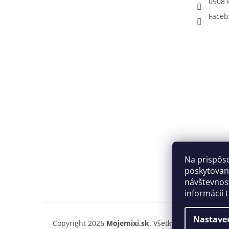
0908 
Faceb
Na prispôs
poskytovani
návštevnost
informácií
Nastave
Copyright 2026
Mojemixi.sk
. Všetky práva vyhrade