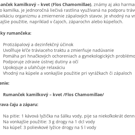
anček kamilkový – kvet (Flos Chamomillae)
, známy aj ako harma
o kamilka, je jednoročná liečivá rastlina využívaná na podporu tráv
xikáciu organizmu a zmiernenie zápalových stavov. Je vhodný na v
ajšie použitie, napríklad v čajoch, záparochn alebo kúpeľoch.
nky rumančeka:
Protizápalový a dezinfekčný účinok
Uvoľňuje kŕče tráviaceho traktu a zmierňuje nadúvanie
Pomáha pri hnačkových ochoreniach a gynekologických problém
Podporuje zdravie ústnej dutiny a očí
Upokojuje a uľahčuje relaxáciu
Vhodný na kúpele a vonkajšie použitie pri vyrážkach či zápaloch
enie:
Rumanček kamilkový – kvet /Flos Chamomillae/
rava čaju a záparu:
Na pitie: 1 kávová lyžička na šálku vody, pije sa niekoľkokrát den
Na vonkajšie použitie: 3 g drogy na 1 dcl vody
Na kúpeľ: 3 polievkové lyžice drogy na 5 l vody