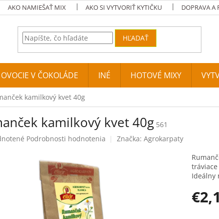
AKO NAMIEŠAŤ MIX
AKO SI VYTVORIŤ KYTIČKU
DOPRAVA A 
HĽADAŤ
A OVOCIE V ČOKOLÁDE
INÉ
HOTOVÉ MIXY
VYTV
anček kamilkový kvet 40g
anček kamilkový kvet 40g
561
né hodnotenie produktu je 0,0 z 5 hviezdičiek.
notené
Podrobnosti hodnotenia
Značka:
Agrokarpaty
Rumanček
tráviace
Ideálny 
€2,
Jednotko