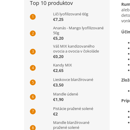
Top 10 produktov
Rum
aleb
Liči lyofilizované 60g
deto
€7,25
vonk
Ananás - Mango lyofilizované
Úči
50g
€5,20
Váš MIX kandizovaného
ovocia a ovocia v čokoláde
€0,20
Kandy MIX
€2,65
Lieskovce blanžírované
Zlož
€3,50
Mandle údené
€1,90
Príp
Pistácie pražené solené
€2
Mandle blanžírované
pražené solené