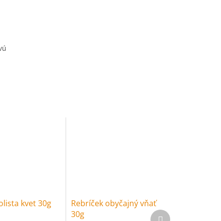
vú
olista kvet 30g
Rebríček obyčajný vňať
30g
Ďalší produkt