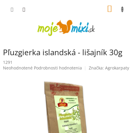
Prejsť na obsah
NÁKUP
Pľuzgierka islandská - lišajník 30g
1291
Priemerné hodnotenie produktu je 0,0 z 5 hviezdičiek.
Neohodnotené
Podrobnosti hodnotenia
Značka:
Agrokarpaty