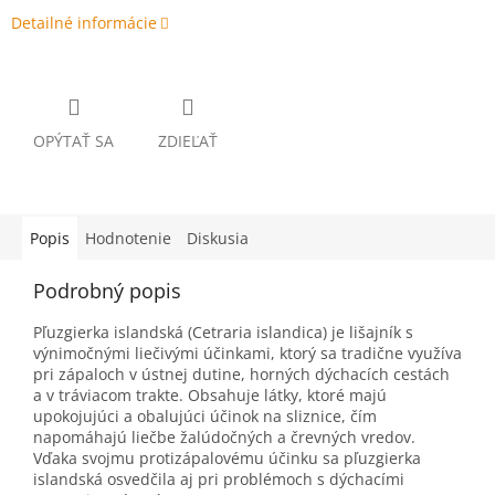
Detailné informácie
OPÝTAŤ SA
ZDIEĽAŤ
Popis
Hodnotenie
Diskusia
Podrobný popis
Pľuzgierka islandská (Cetraria islandica) je lišajník s
výnimočnými liečivými účinkami, ktorý sa tradične využíva
pri zápaloch v ústnej dutine, horných dýchacích cestách
a v tráviacom trakte. Obsahuje látky, ktoré majú
upokojujúci a obalujúci účinok na sliznice, čím
napomáhajú liečbe žalúdočných a črevných vredov.
Vďaka svojmu protizápalovému účinku sa pľuzgierka
islandská osvedčila aj pri problémoch s dýchacími