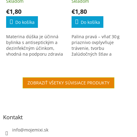
Skladom
Skladom
€1,80
€1,80
Do košíka
Do košíka
Materina dúška je účinná
Palina pravá – vňať 30 g
bylinka s antiseptickým a
priaznivo ovplyvňuje
dezinfekčným účinkom,
trávenie, tvorbu
vhodná na podporu zdravia
žalúdočných šťiav a
dýchacích ciest a pri
podporuje funkciu pečene a
zápalových stavoch.
žlčníka.
ZOBRAZIŤ VŠETKY SÚVISIACE PRODUKTY
Zápätie
Kontakt
info
@
mojemixi.sk