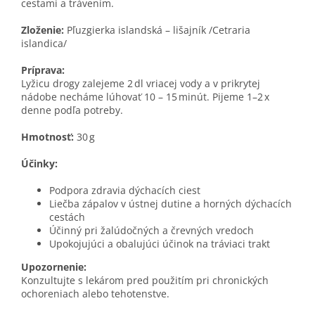
cestami a trávením.
Zloženie:
Pľuzgierka islandská – lišajník /Cetraria
islandica/
Príprava:
Lyžicu drogy zalejeme 2 dl vriacej vody a v prikrytej
nádobe necháme lúhovať 10 – 15 minút. Pijeme 1–2 x
denne podľa potreby.
Hmotnosť:
30 g
Účinky:
Podpora zdravia dýchacích ciest
Liečba zápalov v ústnej dutine a horných dýchacích
cestách
Účinný pri žalúdočných a črevných vredoch
Upokojujúci a obalujúci účinok na tráviaci trakt
Upozornenie:
Konzultujte s lekárom pred použitím pri chronických
ochoreniach alebo tehotenstve.