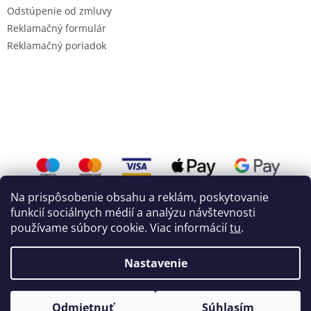
Odstúpenie od zmluvy
Reklamačný formulár
Reklamačný poriadok
Na prispôsobenie obsahu a reklám, poskytovanie
funkcií sociálnych médií a analýzu návštevnosti
používame súbory cookie. Viac informácií
tu
.
Vytvoril Shoptet
a
WEBHUT.sk
Nastavenie
Copyright 2026
Mojemixi.sk
. Všetky práva vyhradené.
Odmietnuť
Súhlasím
Upraviť nastavenie cookies