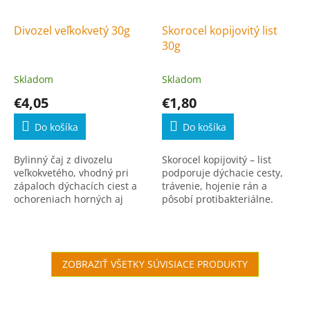
Divozel veľkokvetý 30g
Skorocel kopijovitý list
30g
Skladom
Skladom
€4,05
€1,80
Do košíka
Do košíka
Bylinný čaj z divozelu
Skorocel kopijovitý – list
veľkokvetého, vhodný pri
podporuje dýchacie cesty,
zápaloch dýchacích ciest a
trávenie, hojenie rán a
ochoreniach horných aj
pôsobí protibakteriálne.
dolných dýchacích ciest.
ZOBRAZIŤ VŠETKY SÚVISIACE PRODUKTY
Zápätie