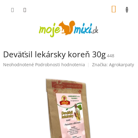
Prejsť na obsah
NÁKUP
Deväťsil lekársky koreň 30g
448
Priemerné hodnotenie produktu je 0,0 z 5 hviezdičiek.
Neohodnotené
Podrobnosti hodnotenia
Značka:
Agrokarpaty