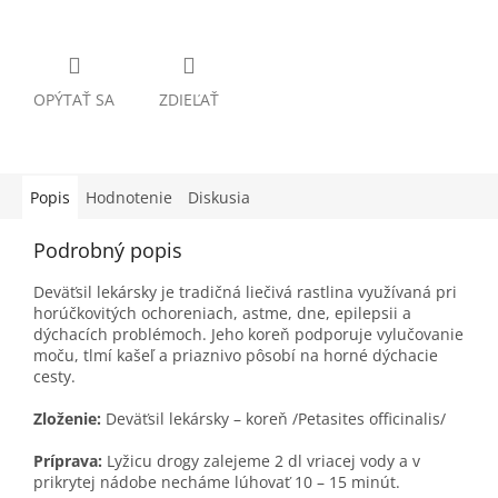
OPÝTAŤ SA
ZDIEĽAŤ
Popis
Hodnotenie
Diskusia
Podrobný popis
Deväťsil lekársky je tradičná liečivá rastlina využívaná pri
horúčkovitých ochoreniach, astme, dne, epilepsii a
dýchacích problémoch. Jeho koreň podporuje vylučovanie
moču, tlmí kašeľ a priaznivo pôsobí na horné dýchacie
cesty.
Zloženie:
Deväťsil lekársky – koreň /Petasites officinalis/
Príprava:
Lyžicu drogy zalejeme 2 dl vriacej vody a v
prikrytej nádobe necháme lúhovať 10 – 15 minút.