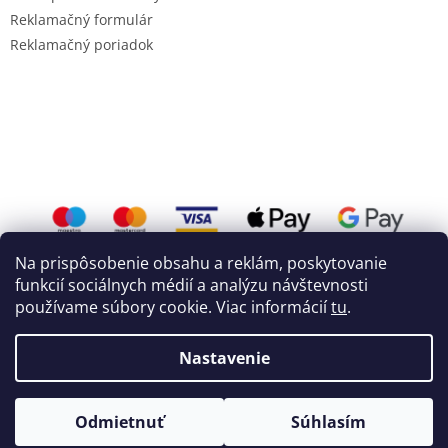
Reklamačný formulár
Reklamačný poriadok
Na prispôsobenie obsahu a reklám, poskytovanie
funkcií sociálnych médií a analýzu návštevnosti
používame súbory cookie. Viac informácií
tu
.
Vytvoril Shoptet
a
WEBHUT.sk
Nastavenie
Copyright 2026
Mojemixi.sk
. Všetky práva vyhradené.
Odmietnuť
Súhlasím
Upraviť nastavenie cookies