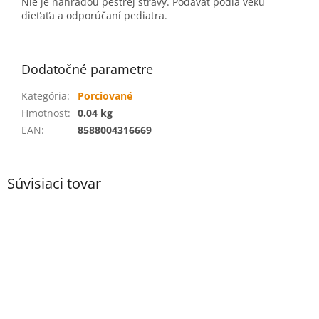
Nie je náhradou pestrej stravy. Podávať podľa veku
dieťaťa a odporúčaní pediatra.
Dodatočné parametre
Kategória
:
Porciované
Hmotnosť
:
0.04 kg
EAN
:
8588004316669
Súvisiaci tovar