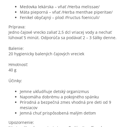
Medovka lekárska – vňať /Herba melissae/
Mäta pieporná – vňať /Herba menthae piperitae/
Fenikel obyčajný – plod /Fructus foeniculi/
Príprava:
Jedno čajové vrecko zaliať 2,5 dcl vriacej vody a nechať
lúhovať 5 minút. Odporúča sa podávať 2 – 3 šálky denne.
Balenie:
20 hygienicky balených čajových vreciek
Hmotnosť:
40 g
Účinky:
Jemne ukľudňuje detský organizmus
Napomáha dobrému a pokojného spánku
Prírodná a bezpečná zmes vhodná pre deti od 9
mesiacov
Jemná chuť prispôsobená malým deťom
Upozornenie: