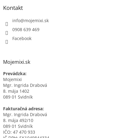
Kontakt
info
@
mojemixi.sk
0908 639 469
Facebook
Mojemixi.sk
Prevádzka:
Mojemixi
Mgr. Ingrida Drabová
8. mája 1402
089 01 Svidník
Fakturačná adresa:
Mgr. Ingrida Drabová
8. mája 492/10
089 01 Svidník
IČO: 47 470 933
IČ DPH: SK1049844334