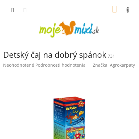
Prejsť na obsah
NÁKUP
Detský čaj na dobrý spánok
731
Priemerné hodnotenie produktu je 0,0 z 5 hviezdičiek.
Neohodnotené
Podrobnosti hodnotenia
Značka:
Agrokarpaty