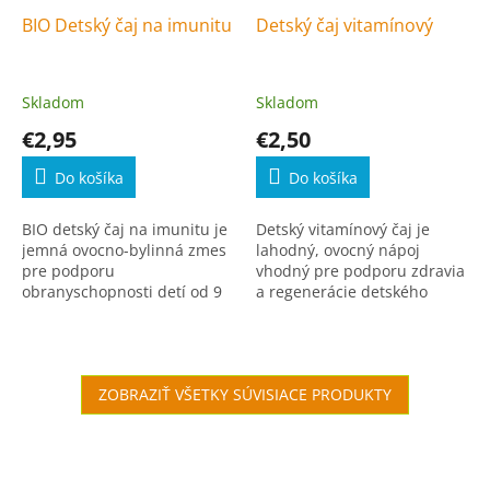
BIO Detský čaj na imunitu
Detský čaj vitamínový
Skladom
Skladom
€2,95
€2,50
Do košíka
Do košíka
BIO detský čaj na imunitu je
Detský vitamínový čaj je
jemná ovocno-bylinná zmes
lahodný, ovocný nápoj
pre podporu
vhodný pre podporu zdravia
obranyschopnosti detí od 9
a regenerácie detského
mesiacov.
organizmu.
ZOBRAZIŤ VŠETKY SÚVISIACE PRODUKTY
Zápätie